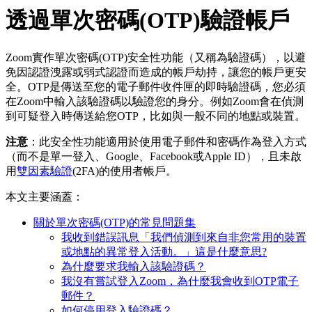
透過單次密碼(OTP)驗證帳戶
Zoom實作單次密碼(OTP)安全性功能（又稱為驗證碼），以避
免因認證洩露或弱式認證而造成的帳戶劫持，讓您的帳戶更安
全。OTP是傳送至您的電子郵件收件匣的即時驗證碼，您必須
在Zoom中輸入該驗證碼以驗證您的身分。例如Zoom會在偵測
到可疑登入時傳送給您OTP，比如與一般不同的地點或裝置。
注意
：此安全性功能適用於使用電子郵件和密碼作為登入方式
（而不是單一登入、Google、Facebook或Apple ID），且未啟
用
雙因素驗證
(2FA)的使用者帳戶。
本文主要涵蓋：
關於單次密碼(OTP)的常見問題集
我收到錯誤訊息「我們偵測到來自非您常用的裝置
或地點的異常登入活動。」這是什麼意思?
為什麼要求我輸入該驗證碼？
我沒有嘗試登入Zoom，為什麼我會收到OTP電子
郵件？
如何停用登入驗證碼？