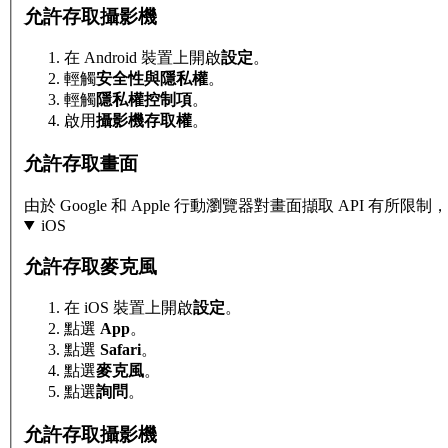
允許存取攝影機
在 Android 裝置上開啟
設定
。
輕觸
安全性與隱私權
。
輕觸
隱私權控制項
。
啟用
攝影機存取權
。
允許存取畫面
由於 Google 和 Apple 行動瀏覽器對畫面擷取 API 
iOS
允許存取麥克風
在 iOS 裝置上開啟
設定
。
點選
App
。
點選
Safari
。
點選
麥克風
。
點選
詢問
。
允許存取攝影機