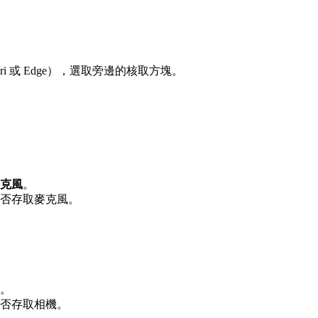
afari 或 Edge），選取旁邊的核取方塊。
克風
。
否存取麥克風。
。
否存取相機。