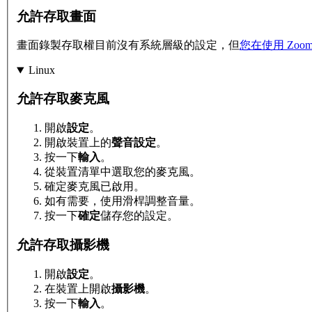
允許存取畫面
畫面錄製存取權目前沒有系統層級的設定，但
您在使用 Zo
Linux
允許存取麥克風
開啟
設定
。
開啟裝置上的
聲音設定
。
按一下
輸入
。
從裝置清單中選取您的麥克風。
確定麥克風已啟用。
如有需要，使用滑桿調整音量。
按一下
確定
儲存您的設定。
允許存取攝影機
開啟
設定
。
在裝置上開啟
攝影機
。
按一下
輸入
。