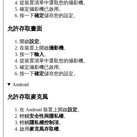
從裝置清單中選取您的攝影機。
確定攝影機已啟用。
按一下
確定
儲存您的設定。
允許存取畫面
開啟
設定
。
在裝置上開啟
攝影機
。
按一下
輸入
。
從裝置清單中選取您的攝影機。
確定攝影機已啟用。
按一下
確定
儲存您的設定。
Android
允許存取麥克風
在 Android 裝置上開啟
設定
。
輕觸
安全性與隱私權
。
輕觸
隱私權控制項
。
啟用
麥克風存取權
。