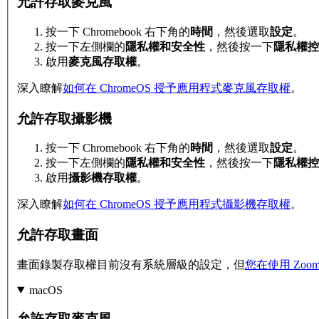
允許存取麥克風
按一下 Chromebook 右下角的
時間
，然後選取
設定
。
按一下左側欄的
隱私權和安全性
，然後按一下
隱私權控
啟用
麥克風存取權
。
深入瞭解
如何在 ChromeOS 授予應用程式麥克風存取權
。
允許存取攝影機
按一下 Chromebook 右下角的
時間
，然後選取
設定
。
按一下左側欄的
隱私權和安全性
，然後按一下
隱私權控
啟用
攝影機存取權
。
深入瞭解
如何在 ChromeOS 授予應用程式攝影機存取權
。
允許存取畫面
畫面錄製存取權目前沒有系統層級的設定，但
您在使用 Zo
macOS
允許存取麥克風