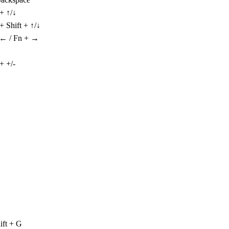
+ ↑/↓
 Shift + ↑/↓
 ← / Fn + →
+ +/-
ift + G