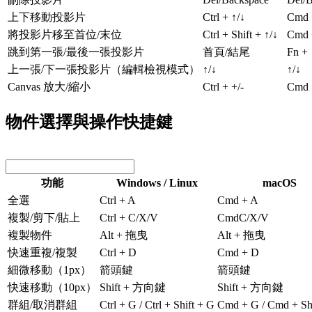
上下移動投影片
Ctrl + ↑/↓
Cmd 
將投影片移至首位/末位
Ctrl + Shift + ↑/↓
Cmd +
跳到第一張/最後一張投影片
首頁/結尾
Fn +
上一張/下一張投影片（編輯檢視模式）
↑/↓
↑/↓
Canvas 放大/縮小
Ctrl + +/-
Cmd 
物件選擇與操作快捷鍵
功能
Windows / Linux
macOS
全選
Ctrl + A
Cmd + A
複製/剪下/貼上
Ctrl + C/X/V
CmdC/X/V
複製物件
Alt + 拖曳
Alt + 拖曳
快速重複/複製
Ctrl + D
Cmd + D
細微移動（1px）
箭頭鍵
箭頭鍵
快速移動（10px）
Shift + 方向鍵
Shift + 方向鍵
群組/取消群組
Ctrl + G / Ctrl + Shift + G
Cmd + G / Cmd + Sh