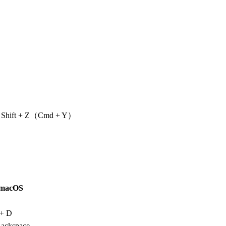
+ Shift + Z（Cmd + Y）
macOS
+ D
Backspace