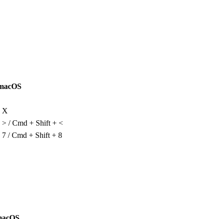
macOS
+ X
 > / Cmd + Shift + <
 7 / Cmd + Shift + 8
macOS