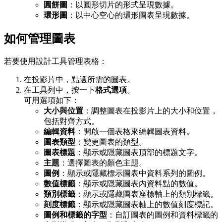
圓餅圖
：以圓形切片的形式呈現數據。
環形圖
：以中心空心的環形圖表呈現數據。
如何管理圖表
若要使用設計工具管理表格：
在投影片中，點選所需的圖表。
在工具列中，按一下
格式選項
。
可用選項如下：
大小與位置
：調整圖表在投影片上的大小和位置，
包括對齊方式。
編輯資料
：開啟一個表格來編輯圖表資料。
圖表類型
：變更圖表的類型。
圖表標題
：顯示或隱藏圖表頂部的標題文字。
主題
：選擇圖表的顏色主題。
圖例
：顯示或隱藏標示圖表中資料系列的圖例。
數值標籤
：顯示或隱藏圖表內資料點的數值。
類別標籤
：顯示或隱藏圖表座標軸上的類別標籤。
刻度標籤
：顯示或隱藏圖表軸上的數值刻度標記。
圖例和標籤的字型
：自訂圖表的圖例和資料標籤的